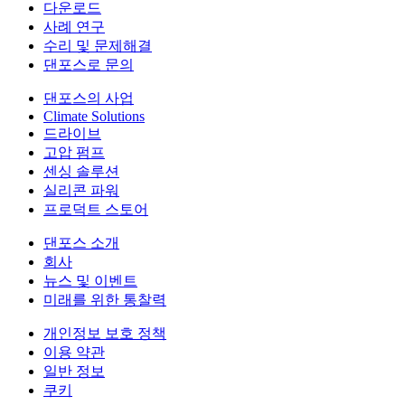
다운로드
사례 연구
수리 및 문제해결
댄포스로 문의
댄포스의 사업
Climate Solutions
드라이브
고압 펌프
센싱 솔루션
실리콘 파워
프로덕트 스토어
댄포스 소개
회사
뉴스 및 이벤트
미래를 위한 통찰력
개인정보 보호 정책
이용 약관
일반 정보
쿠키