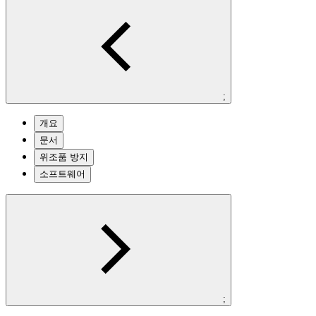
;
개요
문서
위조품 방지
소프트웨어
;