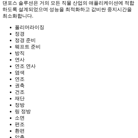
댄포스 솔루션은 거의 모든 직물 산업의 애플리케이션에 적합
하도록 설계되었으며 성능을 최적화하고 값비싼 중지시간을
최소화합니다.
폴리머라이징
정경
정경 준비
웨프트 준비
방직
연사
연조 연사
염색
연조
권축
건조
재단
정방
링 정방
소면
편조
환편
압출