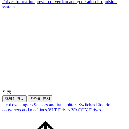
Drives for marine power conversion and generation
Propulsion
system
제품
자세히 표시
간단히 표시
Heat exchangers
Sensors and transmitters
Switches
Electric
converters and machines
VLT Drives
VACON Drives