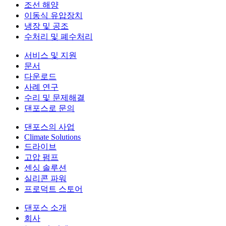
조선 해양
이동식 유압장치
냉장 및 공조
수처리 및 폐수처리
서비스 및 지원
문서
다운로드
사례 연구
수리 및 문제해결
댄포스로 문의
댄포스의 사업
Climate Solutions
드라이브
고압 펌프
센싱 솔루션
실리콘 파워
프로덕트 스토어
댄포스 소개
회사