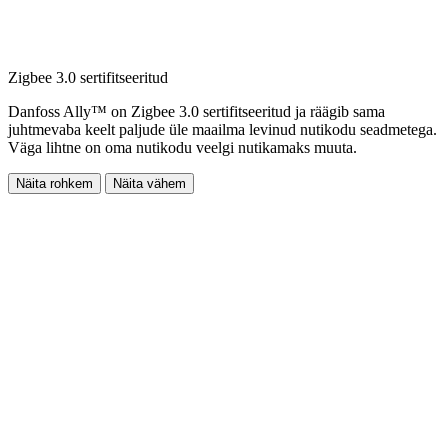
Zigbee 3.0 sertifitseeritud
Danfoss Ally™ on Zigbee 3.0 sertifitseeritud ja räägib sama
juhtmevaba keelt paljude üle maailma levinud nutikodu seadmetega.
Väga lihtne on oma nutikodu veelgi nutikamaks muuta.
Näita rohkem
Näita vähem