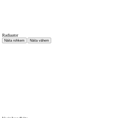
Radiaator
Näita rohkem
Näita vähem