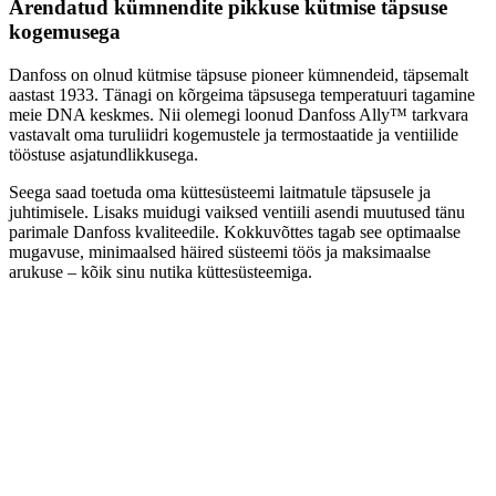
Arendatud kümnendite pikkuse kütmise täpsuse
kogemusega
Danfoss on olnud kütmise täpsuse pioneer kümnendeid, täpsemalt
aastast 1933. Tänagi on kõrgeima täpsusega temperatuuri tagamine
meie DNA keskmes. Nii olemegi loonud Danfoss Ally™ tarkvara
vastavalt oma turuliidri kogemustele ja termostaatide ja ventiilide
tööstuse asjatundlikkusega.
Seega saad toetuda oma küttesüsteemi laitmatule täpsusele ja
juhtimisele. Lisaks muidugi vaiksed ventiili asendi muutused tänu
parimale Danfoss kvaliteedile. Kokkuvõttes tagab see optimaalse
mugavuse, minimaalsed häired süsteemi töös ja maksimaalse
arukuse – kõik sinu nutika küttesüsteemiga.