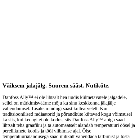
Väiksem jalajälg. Suurem sääst. Nutiküte.
Danfoss Ally™ ei ole lihtsalt hea uudis külmetavatele jalgadele,
sellel on märkimisväärne mõju ka sinu keskkonna jälajälje
vähendamisel. Lisaks muidugi sääst küttearvetelt. Kui
traditsioonilised radiaatorid ja põrandküte kütavad kogu võimsusel
ka siis, kui kedagi ei ole kodus, siis Danfoss Ally™ abiga saad
lihtsalt teha graafiku ja ta automaatselt alandab temperatuuri öösel ja
pereliikmete koolis ja tööl viibimise ajal. Öise
temperatuurialandusega saad nutikalt vähendada tarbimist ja tõsta