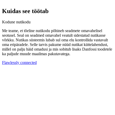
Kuidas see töötab
Kodune nutikodu
Me teame, et tõeline nutikodu põhineb seadmete omavahelisel
seotusel. Seal on seadmed omavahel veatult sidestatud nutikasse
võrkku. Nutikas süsteemis lubab sul oma elu kontrollida vastavalt
oma eripäradele. Selle tarvis pakume nüüd nutikat küttelahendust,
millel on palju häid omadusi ja mis sobitub lisaks Danfossi toodetele
ka paljude muude maailmas pakutavatega.
Flawlessly connected