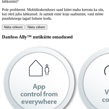
lahkumist?
Pole probleemi. Mobiilirakenduses saad kütet maha keerata ka siis,
kui oled juba lahkunud. Ja samuti enne koju saabumist, vaid mõne
puudutusega tagad hubase kodu.
Näita rohkem
Näita vähem
Danfoss Ally™ nutikütte omadused