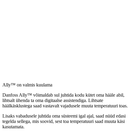
Ally™ on valmis kuulama
Danfoss Ally™ võimaldab sul juhtida kodu kütet oma hääle abil,
lihtsalt ühenda ta oma digitaalse assistendiga. Lihtsate
häälkäsklustega saad vastavalt vajadusele muuta temperatuuri toas.
Lisaks vabadusele juhtida oma süsteemi igal ajal, saad nüüd edasi
tegelda sellega, mis soovid, sest toa temperatuuri saad muuta käsi
kasutamata.