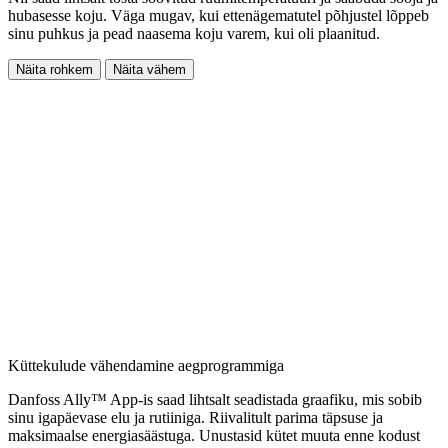
hubasesse koju. Väga mugav, kui ettenägematutel põhjustel lõppeb
sinu puhkus ja pead naasema koju varem, kui oli plaanitud.
Näita rohkem
Näita vähem
Küttekulude vähendamine aegprogrammiga
Danfoss Ally™ App-is saad lihtsalt seadistada graafiku, mis sobib
sinu igapäevase elu ja rutiiniga. Riivalitult parima täpsuse ja
maksimaalse energiasäästuga. Unustasid kütet muuta enne kodust