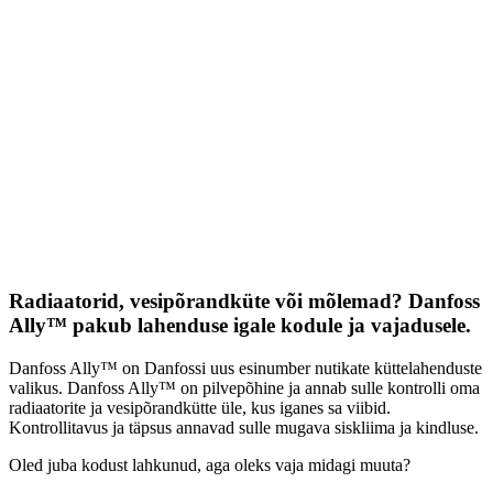
Radiaatorid, vesipõrandküte või mõlemad? Danfoss
Ally™ pakub lahenduse igale kodule ja vajadusele.
Danfoss Ally™ on Danfossi uus esinumber nutikate küttelahenduste
valikus. Danfoss Ally™ on pilvepõhine ja annab sulle kontrolli oma
radiaatorite ja vesipõrandkütte üle, kus iganes sa viibid.
Kontrollitavus ja täpsus annavad sulle mugava siskliima ja kindluse.
Oled juba kodust lahkunud, aga oleks vaja midagi muuta?