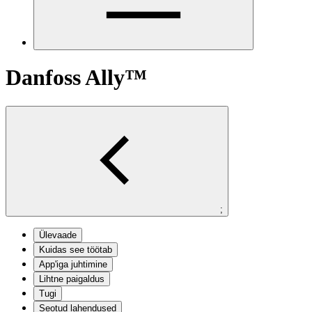
Danfoss Ally™
;
Ülevaade
Kuidas see töötab
App'iga juhtimine
Lihtne paigaldus
Tugi
Seotud lahendused