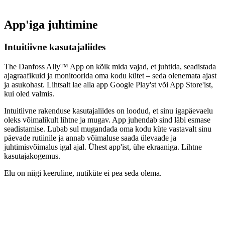
App'iga juhtimine
Intuitiivne kasutajaliides
The Danfoss Ally™ App on kõik mida vajad, et juhtida, seadistada
ajagraafikuid ja monitoorida oma kodu kütet – seda olenemata ajast
ja asukohast. Lihtsalt lae alla app Google Play'st või App Store'ist,
kui oled valmis.
Intuitiivne rakenduse kasutajaliides on loodud, et sinu igapäevaelu
oleks võimalikult lihtne ja mugav. App juhendab sind läbi esmase
seadistamise. Lubab sul mugandada oma kodu küte vastavalt sinu
päevade rutiinile ja annab võimaluse saada ülevaade ja
juhtimisvõimalus igal ajal. Ühest app'ist, ühe ekraaniga. Lihtne
kasutajakogemus.
Elu on niigi keeruline, nutiküte ei pea seda olema.