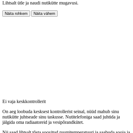
Lihtsalt ütle ja naudi nutikütte mugavusi.
Näita rohkem
Näita vähem
Ei vaja keskkontrollerit
On aeg loobuda kesksest kontrollerist seinal, nüüd mahub sinu
nutikütte juhtseade sinu taskusse. Nutitelefoniga saad juhtida ja
jälgida oma radiaatoreid ja vesipõrandkütet.
Nii saad lihtsalt tõsta soovitud ruumitemperatuuri ja saabuda sooja ja