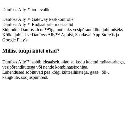
Danfoss Ally™ tootevalik:
Danfoss Ally™ Gateway keskkontroller
Danfoss Ally™ Radiaatoritermostaadid
Sidumine Danfoss Icon™'iga nutikaks vesipõrandkütte juhtimiseks
Kõike juhitakse Danfoss Ally™ Appist, Saadaval App Store'is ja
Google Play's.
Millist tüüpi kütet otsid?
Danfoss Ally™ sobib ideaalselt, olgu su kodu köetud radiaatoritega,
vesipõrandküttega või nende kombinatsiooniga.
Lahendused sobituvad pea kõigi kütteallikatega, gaas-, õli-,
kaugküte, soojuspumbad.