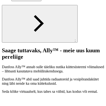
;
Saage tuttavaks, Ally™ - meie uus kuum
pereliige
Danfoss Ally™ annab sulle täieliku nutika küttesüsteemi võimalused
– lihtsasti kasutatava mobiilirakendusega.
Danfoss Ally™ abil saad juhtida radiaatoreid ja vesipõrandakütet
ning läbi nende ka oma küttekulusid.
Seda kõike virtuaalselt, kus tahes sa viibid, kas kodus või eemal.