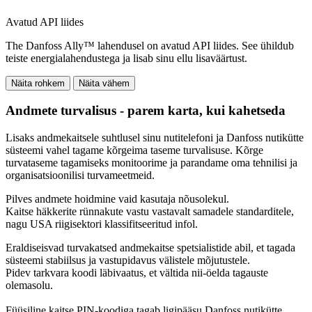
Avatud API liides
The Danfoss Ally™ lahendusel on avatud API liides. See ühildub
teiste energialahendustega ja lisab sinu ellu lisaväärtust.
Näita rohkem
Näita vähem
Andmete turvalisus - parem karta, kui kahetseda
Lisaks andmekaitsele suhtlusel sinu nutitelefoni ja Danfoss nutikütte
süsteemi vahel tagame kõrgeima taseme turvalisuse. Kõrge
turvataseme tagamiseks monitoorime ja parandame oma tehnilisi ja
organisatsioonilisi turvameetmeid.
Pilves andmete hoidmine vaid kasutaja nõusolekul.
Kaitse häkkerite rünnakute vastu vastavalt samadele standarditele,
nagu USA riigisektori klassifitseeritud infol.
Eraldiseisvad turvakatsed andmekaitse spetsialistide abil, et tagada
süsteemi stabiilsus ja vastupidavus välistele mõjutustele.
Pidev tarkvara koodi läbivaatus, et vältida nii-öelda tagauste
olemasolu.
Füüsiline kaitse PIN-koodiga tagab ligipääsu Danfoss nutikütte