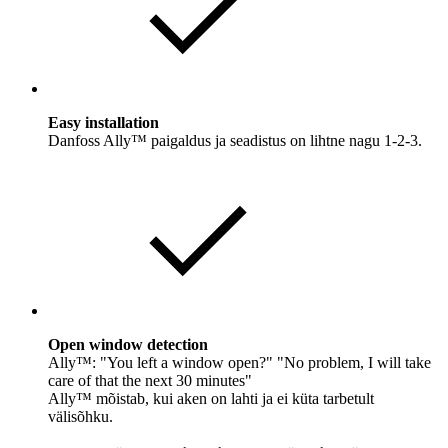
Easy installation
Danfoss Ally™ paigaldus ja seadistus on lihtne nagu 1-2-3.
Open window detection
Ally™: "You left a window open?" "No problem, I will take
care of that the next 30 minutes"
Ally™ mõistab, kui aken on lahti ja ei küta tarbetult
välisõhku.