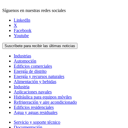
Síguenos en nuestras redes sociales
LinkedIn
X
Facebook
Youtube
Suscríbete para recibir las últimas noticias
Industrias
Automoción
Edificios comerciales
Energía de distrito
Energía y recursos naturales
Alimentación y bebidas
Industria
Aplicaciones navales
Hidráulica para equipos móviles
Refrigeración y aire acondicionado
Edificios residenciales
Agua y aguas residuales
Servicio y soporte técnico
Documentación