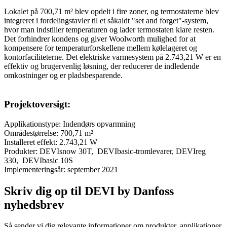
Lokalet på 700,71 m² blev opdelt i fire zoner, og termostaterne blev
integreret i fordelingstavler til et såkaldt "set and forget"-system,
hvor man indstiller temperaturen og lader termostaten klare resten.
Det forhindrer kondens og giver Woolworth mulighed for at
kompensere for temperaturforskellene mellem kølelageret og
kontorfaciliteterne. Det elektriske varmesystem på 2.743,21 W er en
effektiv og brugervenlig løsning, der reducerer de indledende
omkostninger og er pladsbesparende.
Projektoversigt:
Applikationstype: Indendørs opvarmning
Områdestørrelse: 700,71 m²
Installeret effekt: 2.743,21 W
Produkter: DEVIsnow 30T, DEVIbasic-tromlevarer, DEVIreg
330, DEVIbasic 10S
Implementeringsår: september 2021
Skriv dig op til DEVI by Danfoss
nyhedsbrev
Så sender vi dig relevante informationer om produkter, applikationer,