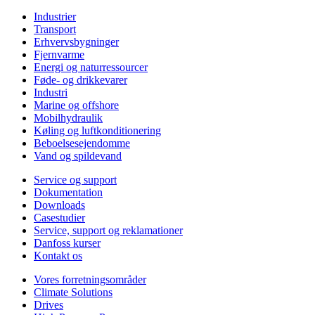
Industrier
Transport
Erhvervsbygninger
Fjernvarme
Energi og naturressourcer
Føde- og drikkevarer
Industri
Marine og offshore
Mobilhydraulik
Køling og luftkonditionering
Beboelsesejendomme
Vand og spildevand
Service og support
Dokumentation
Downloads
Casestudier
Service, support og reklamationer
Danfoss kurser
Kontakt os
Vores forretningsområder
Climate Solutions
Drives