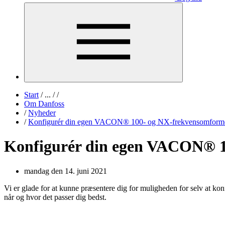
Start
/
...
/
/
Om Danfoss
/
Nyheder
/
Konfigurér din egen VACON® 100- og NX-frekvensomform
Konfigurér din egen VACON® 1
mandag den 14. juni 2021
Vi er glade for at kunne præsentere dig for muligheden for selv at k
når og hvor det passer dig bedst.