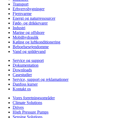
Transport
Erhvervsbygninger
Fjernvarme
Energi og naturressourcer
Føde- og drikkevarer
Industri
Marine og offshore
Mobilhydraulik
Køling og luftkonditionering
Beboelsesejendomme
Vand og spildevand
Service og support
Dokumentation
Downloads
Casestudier
Service, support og reklamationer
Danfoss kurser
Kontakt os
Vores forretningsområder
Climate Solutions
Drives
High Pressure Pumps
Sensing Solutions