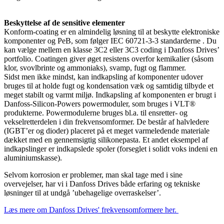
Beskyttelse af de sensitive elementer
Konform-coating er en almindelig løsning til at beskytte elektroniske
komponenter og PeB, som følger IEC 60721-3-3 standarderne . Du
kan vælge mellem en klasse 3C2 eller 3C3 coding i Danfoss Drives’
portfolio. Coatingen giver øget resistens overfor kemikalier (såsom
klor, svovlbrinte og ammoniaks), svamp, fugt og flammer.
Sidst men ikke mindst, kan indkapsling af komponenter udover
bruges til at holde fugt og kondensation væk og samtidig tilbyde et
meget stabilt og varmt miljø. Indkapsling af komponenten er brugt i
Danfoss-Silicon-Powers powermoduler, som bruges i VLT®
produkterne. Powermodulerne bruges bl.a. til ensretter- og
vekselretterdelen i din frekvensomformer. De består af halvledere
(IGBT’er og dioder) placeret på et meget varmeledende materiale
dækket med en gennemsigtig silikonepasta. Et andet eksempel af
indkapslinger er indkapslede spoler (forseglet i solidt voks indeni en
aluminiumskasse).
Selvom korrosion er problemer, man skal tage med i sine
overvejelser, har vi i Danfoss Drives både erfaring og tekniske
løsninger til at undgå ’ubehagelige overraskelser’.
Læs mere om Danfoss Drives' frekvensomformere her.