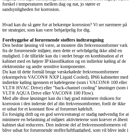
forskel i temperaturen mellem dag og nat, jo større er
sandsynligheden for korrosion.
Hvad kan du så gøre for at bekæmpe korrosion? Vi ser nærmere på
tre strategier, som kan være behjælpelig for dig.
Forebyggelse af forurenende stoffers indtrængning
Den bedste løsning vil være, at montere din frekvensomformer væk
fra de forurenende miljøer, men dette er selvfølgelig ikke altid en
mulighed. I de tilfælde kan du i stedet bruge en kombination af et
kabinet med en højere IP klassifikation og en indirekte køling af de
elektroniske og andre sensitive komponenter.
Du kan til dette formål bruge væskekølede frekvensomformere
(eksempelvis VACON® NXP Liquid Cooled), IP66 kabinetter med
indirekte køling igennem et kølelegeme (som i VACON® 100 eller
VLT® HVAC Drive) eller ”back-channel cooling” løsninger (som i
VLT® AQUA Drive eller VACON® 100 Flow).
Med alle disse løsninger kan du i høj grad minimere risikoen for
korrosion i den inderste del af din frekvensomformer, fordi de ikke
er udsat for et konstant flow af forurenet køleluft.
En forsigtig drift og en god servicestrategi er stadig nødvendig for at
minimere en belastning af miljøet: aktiviteterne som kræver et åbent
kabinet skal reduceres. Den inderste del af frekvensomformeren vil
blive udsat for forurenende stoffer/luftfugtighed, som vil blive inde i