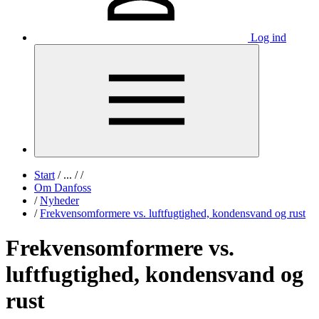
Log ind
Start
/
...
/
/
Om Danfoss
/
Nyheder
/
Frekvensomformere vs. luftfugtighed, kondensvand og rust
Frekvensomformere vs.
luftfugtighed, kondensvand og
rust