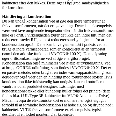
kabinettet efter den lukkes. Dette øger i høj grad sandsynligheden
for korrosion.
Håndtering af kondensation
Du kan undgå kondensation ved at øge den indre temperatur af
frekvensomformeren, når det er nødvendigt. Dette kan eksempelvis
være ved lave omgivende temperatur eller når din frekvensomformer
ikke er i drift. I virkeligheden tørrer det ikke den indre luft, men det
reducerer i stedet RH, som så reducerer sandsynligheden for at
kondensation opstår. Dette kan blive gennemført i praksis ved at
bruge et indre varmeapparat, som er kontrolleret af en termostat
(som i den arktiske funktion i VACON® 100 X). Denne løsning
øger driftsomkostningerne ved at øge energiforbruget.
Kondensation kan også minimeres ved hjælp af trykudligning, ved
at bruge GORE® udluftning, som findes i VACON® 20 X. Det er
en passiv metode, uden brug af en indre varmeapparatsløsning, som
derudover også yder den en hindring mod forurenende stoffer. Hvis
kondensation ikke fuldstændig kan undgås, kan en kontrolleret
vandrute ud af produktet designes. Løsninger med
kondensationsdække eller bundprop huller følger det princip (dette
findes bl.a. i UL Type 3R kabinetter fra VLT® AutomationDrive).
Måden hvorpå de elektroniske kort er monteret, er også vigtigt i
forhold til at forhindre kondensation i at hobe sig op og dryppe ned i
kabinettet. VLT® frekvensomformere er, eksempelvis, typisk
designet til en lodret montering af kabinettet.