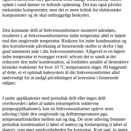
opløst i vand danner en ledende opløsning. Det kan også påvirke
mekaniske komponenter, men det er mere kritisk for elektroniske
komponenter og de skal omhyggeligt beskyttes.
Den konstante drift af frekvensomformere monteret udendørs,
resulterer i, at frekvensomformerens indre temperatur altid er højere
end den omgivende temperatur. Risikoen for indre kondensation og
den korroderende påvirkning af forurenende stoffer er derfor i høj
grad minimeret inde i din frekvensomformer. Alligevel er en højere
indre temperatur et tveægget sværd: selvom det er sandt at det
reducerer den indre kondensation, så fordobles antallet af destruktive
kemiske reaktioner for hver 10 °C temperaturen stiger. På baggrund
af dette, er et optimalt kølesystem til din frekvensomformer altid
nødvendigt for at undgå påvirkningen af korrosion i forurenede
miljøer.
I andre applikationer med periodisk drift eller ingen drift
overhovedet i løbet af natten (eksempelvis soldrevne
pumpeapplikationer), kan en frekvensomformer opleve store
udsving i både den omgivende og driftstemperaturen pga.
temperaturforskellen mellem nat og dag. De store udsving fremmer
periodisk kondensation (i løbet af natten) og fordampning (i løbet af
dagen), som øger sandsynligheden for korrosion. Kort sagt, jo større