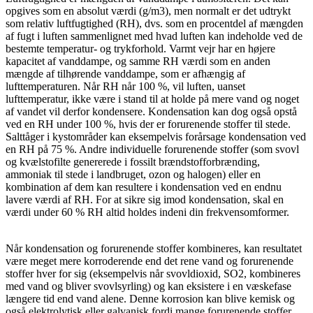
opgives som en absolut værdi (g/m3), men normalt er det udtrykt
som relativ luftfugtighed (RH), dvs. som en procentdel af mængden
af fugt i luften sammenlignet med hvad luften kan indeholde ved de
bestemte temperatur- og trykforhold. Varmt vejr har en højere
kapacitet af vanddampe, og samme RH værdi som en anden
mængde af tilhørende vanddampe, som er afhængig af
lufttemperaturen. Når RH når 100 %, vil luften, uanset
lufttemperatur, ikke være i stand til at holde på mere vand og noget
af vandet vil derfor kondensere. Kondensation kan dog også opstå
ved en RH under 100 %, hvis der er forurenende stoffer til stede.
Salttåger i kystområder kan eksempelvis forårsage kondensation ved
en RH på 75 %. Andre individuelle forurenende stoffer (som svovl
og kvælstofilte genererede i fossilt brændstofforbrænding,
ammoniak til stede i landbruget, ozon og halogen) eller en
kombination af dem kan resultere i kondensation ved en endnu
lavere værdi af RH. For at sikre sig imod kondensation, skal en
værdi under 60 % RH altid holdes indeni din frekvensomformer.
Når kondensation og forurenende stoffer kombineres, kan resultatet
være meget mere korroderende end det rene vand og forurenende
stoffer hver for sig (eksempelvis når svovldioxid, SO2, kombineres
med vand og bliver svovlsyrling) og kan eksistere i en væskefase
længere tid end vand alene. Denne korrosion kan blive kemisk og
også elektrolytisk eller galvanisk fordi mange forurenende stoffer