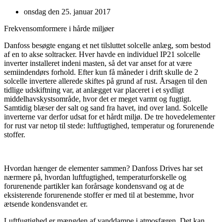
onsdag den 25. januar 2017
Frekvensomformere i hårde miljøer
Danfoss besøgte engang et net tilsluttet solcelle anlæg, som bestod
af en to akse soltracker. Hver havde en individuel IP21 solcelle
inverter installeret indeni masten, så det var anset for at være
semiindendørs forhold. Efter kun få måneder i drift skulle de 2
solcelle invertere allerede skiftes på grund af rust. Årsagen til den
tidlige udskiftning var, at anlægget var placeret i et sydligt
middelhavskystsområde, hvor det er meget varmt og fugtigt.
Samtidig blæser der salt og sand fra havet, ind over land. Solcelle
inverterne var derfor udsat for et hårdt miljø. De tre hovedelementer
for rust var netop til stede: luftfugtighed, temperatur og forurenende
stoffer.
Hvordan hænger de elementer sammen? Danfoss Drives har set
nærmere på, hvordan luftfugtighed, temperaturforskelle og
forurenende partikler kan forårsage kondensvand og at de
eksisterende forurenende stoffer er med til at bestemme, hvor
ætsende kondensvandet er.
Luftfugtighed er mængden af vanddampe i atmosfæren. Det kan