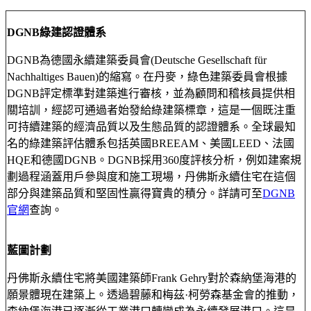
DGNB綠建認證體系
DGNB為德國永續建築委員會(Deutsche Gesellschaft für
Nachhaltiges Bauen)的縮寫。在丹麥，綠色建築委員會根據
DGNB評定標準對建築進行審核，並為顧問和稽核員提供相
關培訓，經認可通過者始發給綠建築標章，這是一個既注重
可持續建築的經濟品質以及生態品質的認證體系。全球最知
名的綠建築評估體系包括英國BREEAM、美國LEED、法國
HQE和德國DGNB。DGNB採用360度評核分析，例如建案規
劃過程涵蓋用戶參與度和施工現場，丹佛斯永續住宅在這個
部分與建築品質和堅固性贏得寶貴的積分。詳請可至
DGNB
官網
查詢。
藍圖計劃
丹佛斯永續住宅將美國建築師Frank Gehry對於森納堡海港的
願景體現在建築上。透過碧藤和梅茲·柯勞森基金會的推動，