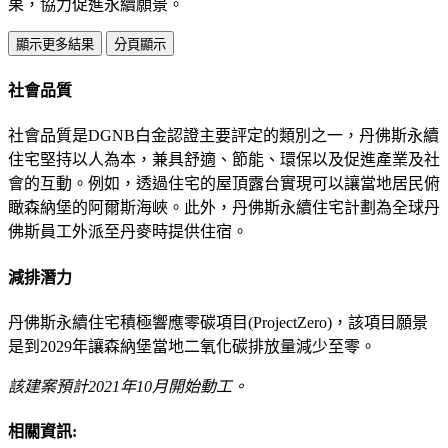
果，協力促進永續願景。
顯示更多結果
分頁顯示
社會品質
社會品質是DGNB白金認證主要評定的類別之一，丹佛斯永續
住宅堅持以人為本，兼具舒適、節能、環保以及促進產業及社
會的互動。例如，透過住宅的屋頂露台實現可以讓當地居民俯
瞰森納堡的阿爾斯海峽。此外，丹佛斯永續住宅計劃為全球丹
佛斯員工外派至丹麥時提供住宿。
減排潛力
丹佛斯永續住宅積極響應零碳項目(ProjectZero)，該項目願景
是到2029年讓森納堡當地二氧化碳排放量減少至零。
該建案預計2021年10月開始動工。
相關資訊: