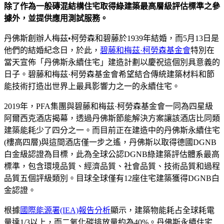
除了作為一般磚混結構住宅取得綠建築最高層級評估標準之參
據外，並提供應用測試服務。
丹佛斯創辦人梅茲•柯勞森和碧藤於1939年結婚，而5月13日是
他們的結婚紀念日，於此，
碧藤和梅茲·柯勞森基金會
特別在
當天宣佈「丹佛斯永續住宅」建造計劃以慶祝這個別具意義的
日子。碧藤和梅茲·柯勞森基金會希望結合傳統建築材料和節
能技術打造出世界上最具影響力之一的永續住宅。
2019年，PFA集團與碧藤和梅茲·柯勞森基金會一同為四星級
阿爾西克酒店揭幕，透過丹佛斯節能解決方案讓該酒店比同類
建築能耗少了四分之一。而目前正在建造中的丹佛斯永續住宅
(樓高四層)與這間酒店僅一步之遙，丹佛斯以取得德國DGNB
白金級認證為目標，此為全球公認DGNB綠建築評估體系最高
標準，包含環境品質、經濟品質、社會品質、技術品質和過程
品質五個評級類別。目球全球僅有12座住宅建築獲得DGNB白
金認證。
根據
國際能源署(IEA)報告分析
顯示，建築物能耗占全球耗電
量達1/3以上，而二氧化碳排放量約為40%。丹佛斯永續住宅