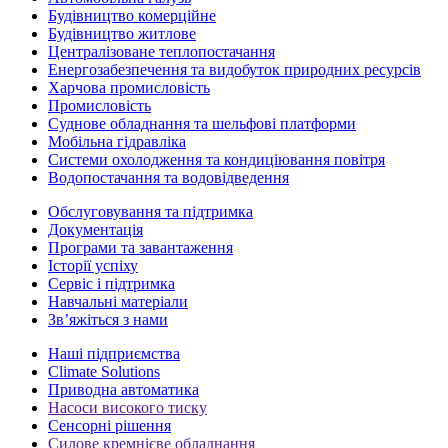
Будівництво комерційне
Будівництво житлове
Централізоване теплопостачання
Енергозабезпечення та видобуток природних ресурсів
Харчова промисловість
Промисловість
Суднове обладнання та шельфові платформи
Мобільна гідравліка
Системи охолодження та кондиціювання повітря
Водопостачання та водовідведення
Обслуговування та підтримка
Документація
Програми та завантаження
Історії успіху
Сервіс і підтримка
Навчальні матеріали
Зв’яжіться з нами
Наші підприємства
Climate Solutions
Приводна автоматика
Насоси високого тиску
Сенсорні рішення
Силове кремнієве обладнання