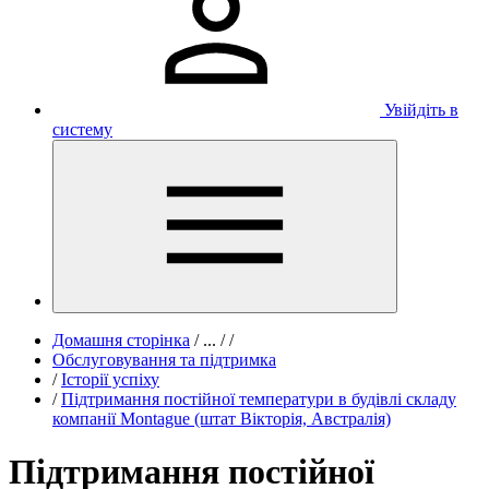
Увійдіть в
систему
Домашня сторінка
/
...
/
/
Обслуговування та підтримка
/
Історії успіху
/
Підтримання постійної температури в будівлі складу
компанії Montague (штат Вікторія, Австралія)
Підтримання постійної