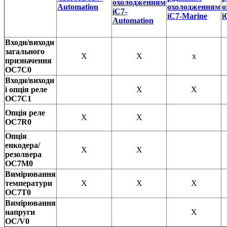
охолодженням
Automation
охолодженням
о
iC7-
iC7-Marine
i
Automation
Входи/виходи
загального
X
X
x
призначення
OC7C0
Входи/виходи
і опція реле
X
X
OC7C1
Опція реле
X
X
OC7R0
Опція
енкодера/
X
X
резолвера
OC7M0
Вимірювання
температури
X
X
X
OC7T0
Вимірювання
напруги
X
OC/V0