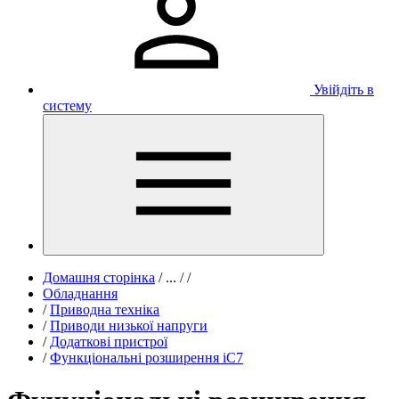
Увійдіть в
систему
Домашня сторінка
/
...
/
/
Обладнання
/
Приводна техніка
/
Приводи низької напруги
/
Додаткові пристрої
/
Функціональні розширення iC7