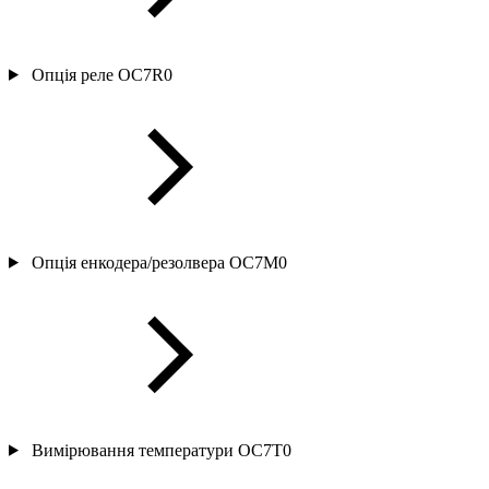
Опція реле OC7R0
Опція енкодера/резолвера OC7M0
Вимірювання температури OC7T0​