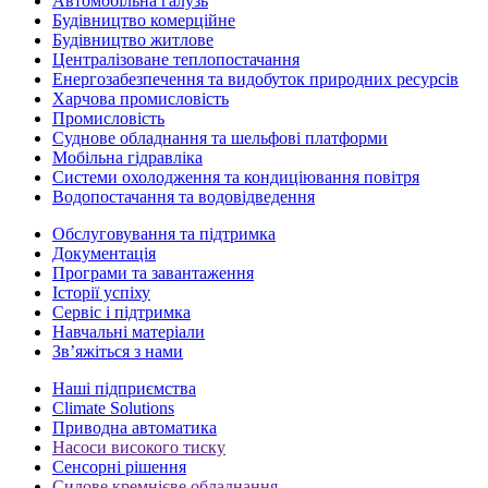
Автомобільна галузь
Будівництво комерційне
Будівництво житлове
Централізоване теплопостачання
Енергозабезпечення та видобуток природних ресурсів
Харчова промисловість
Промисловість
Суднове обладнання та шельфові платформи
Мобільна гідравліка
Системи охолодження та кондиціювання повітря
Водопостачання та водовідведення
Обслуговування та підтримка
Документація
Програми та завантаження
Історії успіху
Сервіс і підтримка
Навчальні матеріали
Зв’яжіться з нами
Наші підприємства
Climate Solutions
Приводна автоматика
Насоси високого тиску
Сенсорні рішення
Силове кремнієве обладнання