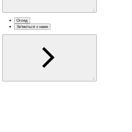
;
Огляд
Зв'яжіться з нами
;