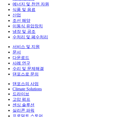
에너지 및 천연 자원
식품 및 음료
산업
조선 해양
이동식 유압장치
냉장 및 공조
수처리 및 폐수처리
서비스 및 지원
문서
다운로드
사례 연구
수리 및 문제해결
댄포스로 문의
댄포스의 사업
Climate Solutions
드라이브
고압 펌프
센싱 솔루션
실리콘 파워
프로덕트 스토어