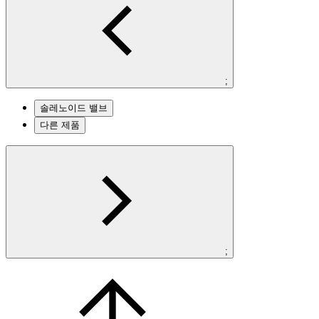
;
솔레노이드 밸브
다른 제품
;