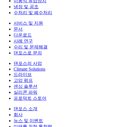
이동식 유압장치
냉장 및 공조
수처리 및 폐수처리
서비스 및 지원
문서
다운로드
사례 연구
수리 및 문제해결
댄포스로 문의
댄포스의 사업
Climate Solutions
드라이브
고압 펌프
센싱 솔루션
실리콘 파워
프로덕트 스토어
댄포스 소개
회사
뉴스 및 이벤트
미래를 위한 통찰력