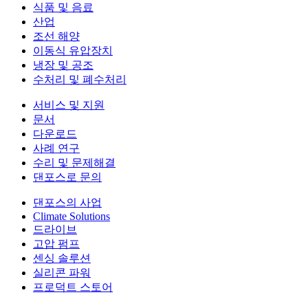
식품 및 음료
산업
조선 해양
이동식 유압장치
냉장 및 공조
수처리 및 폐수처리
서비스 및 지원
문서
다운로드
사례 연구
수리 및 문제해결
댄포스로 문의
댄포스의 사업
Climate Solutions
드라이브
고압 펌프
센싱 솔루션
실리콘 파워
프로덕트 스토어