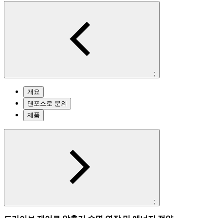
;
개요
댄포스로 문의
제품
;