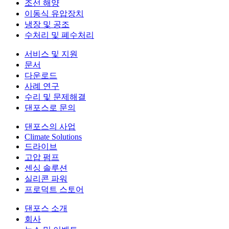
조선 해양
이동식 유압장치
냉장 및 공조
수처리 및 폐수처리
서비스 및 지원
문서
다운로드
사례 연구
수리 및 문제해결
댄포스로 문의
댄포스의 사업
Climate Solutions
드라이브
고압 펌프
센싱 솔루션
실리콘 파워
프로덕트 스토어
댄포스 소개
회사