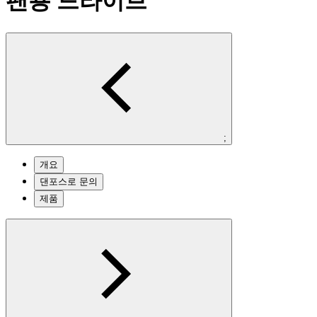
팬용 드라이브
;
개요
댄포스로 문의
제품