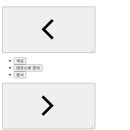
;
개요
댄포스로 문의
문서
;