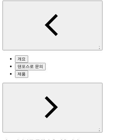
;
개요
댄포스로 문의
제품
;