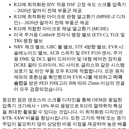
R32에 최적화된 IDV 적용 DSF 고정 속도 스크롤 압축기
– 2020년 말까지 전체 부품군 제공
R32에 최적화된 마이크로 판형 열교환기 (MPHE-Z 디자
인) – 2020년 말까지 전체 부품군 제공
R32에 적합한 마이크로 채널 열교환기 (MCHE)
미국 주거용 Colibri® 전자식 팽창 밸브 (ETS C), TGE 및
TR6 팽창 밸브
NRV 체크 밸브, GBC 볼 밸브, STF 4방향 밸브, EVR v2
솔레노이드 밸브, ACB 스위치 및 DST P110 센서, 주거
용 DML 및 DCL 필터 드라이어 및 대형 에어컨 장치용
DCRE 필터 드라이어, SG 사이트 글라스와 같은 시스템
보호기 및 라인 부품 모두 R32에 적합합니다. 모든 원자
재와의 호환성을 확인했으며 EVR v2를 제외하고
미국
승인
을 받은 PED 카테고리 II에 따라 25mm 이상의 연결
이 모두 검증되었습니다.
중요한 점은 댄포스의 스크롤 디자인을 통해 OEM은 동일한
압축기 크기에서 + 10% 부피 용량으로 R32의 열역학적 특성
을 최대한 활용할 수 있다는 것입니다. 이 최적화된 디자인은
$/TR- €/kW 비율을 향상시킵니다. 또한 고가의 액체 또는 증기
주입이 필요하지 않아 상당한 비용 이점을 제공하며 높은 배출