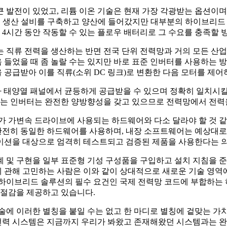
 발전이 있었고, 리튬 이온 기술은 현재 가장 각광받는 옵션이며,
터리 생산 설비를 구축하고 양산에 들어갔지만 대부분의 하이브리드
 4시간 동안 작동할 수 있는 플로우 배터리로 그 수요를 충족할 
 직류 전력을 생산하는 반면 전국 단위 전력망과 거의 모든 산업
들었을 때 좀 놀랄 수는 있지만 바로 표준 인버터를 사용하는 방
공급받아 이를 직류(소위 DC 링크)로 변환한 다음 모터를 제
나 태양열 패널에서 균등하게 공급받을 수 있으며 정확히 일치시
는 인버터는 완전한 양방향성을 갖고 있으므로 전력망에서 전력을
 가변속 드라이브에 사용되는 하드웨어와 다소 달라야 할 것 같
전히 동일한 하드웨어를 사용하며, 내장 소프트웨어는 예상대로
이션을 대상으로 엄격히 테스트되고 검증된 제품을 사용한다는 의
 및 구현을 일부 표준형 기성 구성품을 구입하고 설치 지침을 준
 관해 고민하는 사람은 이와 같이 상대적으로 새로운 기술 영역
 하이브리드 솔루션의 필수 요건인 국제 전력망 코드에 부합하는 
 절감을 제공하고 있습니다.
술에 이러한 별칭을 붙일 수는 없고 한 마디로 별칭에 겉맞는 가치
력 시스템은 지금까지 우리가 봐왔고 존재해왔던 시스템과는 완전