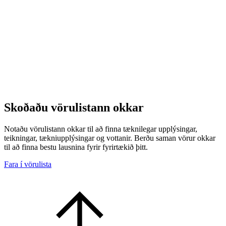
Skoðaðu vörulistann okkar
Notaðu vörulistann okkar til að finna tæknilegar upplýsingar,
teikningar, tækniupplýsingar og vottanir. Berðu saman vörur okkar
til að finna bestu lausnina fyrir fyrirtækið þitt.
Fara í vörulista