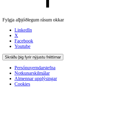
Fylgja alþjóðlegum rásum okkar
LinkedIn
X
Facebook
Youtube
Skráðu þig fyrir nýjustu fréttirnar
Persónuverndarstefna
Notkunarskilmálar
Almennar upplýsingar
Cookies