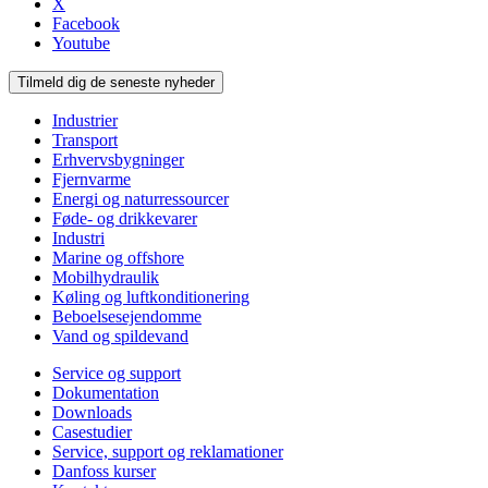
X
Facebook
Youtube
Tilmeld dig de seneste nyheder
Industrier
Transport
Erhvervsbygninger
Fjernvarme
Energi og naturressourcer
Føde- og drikkevarer
Industri
Marine og offshore
Mobilhydraulik
Køling og luftkonditionering
Beboelsesejendomme
Vand og spildevand
Service og support
Dokumentation
Downloads
Casestudier
Service, support og reklamationer
Danfoss kurser