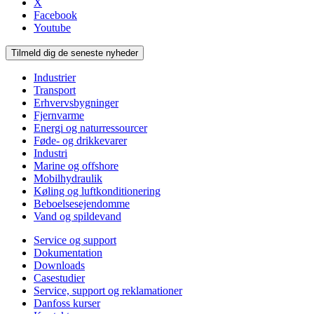
X
Facebook
Youtube
Tilmeld dig de seneste nyheder
Industrier
Transport
Erhvervsbygninger
Fjernvarme
Energi og naturressourcer
Føde- og drikkevarer
Industri
Marine og offshore
Mobilhydraulik
Køling og luftkonditionering
Beboelsesejendomme
Vand og spildevand
Service og support
Dokumentation
Downloads
Casestudier
Service, support og reklamationer
Danfoss kurser