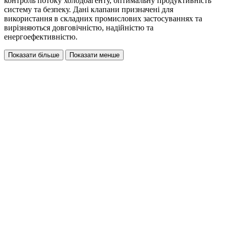
контроль потоку холодоагенту, оптимальну продуктивність
систему та безпеку. Дані клапани призначені для
використання в складних промислових застосуваннях та
вирізняються довговічністю, надійністю та
енергоефективністю.
Показати більше
Показати менше