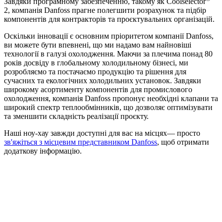
Завдяки програмному забезпеченню, такому як Coolselector
2, компанія Danfoss прагне полегшити розрахунок та підбір
компонентів для контракторів та проєктувальних організацій.
Оскільки інновації є основним пріоритетом компанії Danfoss,
ви можете бути впевнені, що ми надамо вам найновіші
технології в галузі охолодження. Маючи за плечима понад 80
років досвіду в глобальному холодильному бізнесі, ми
розробляємо та постачаємо продукцію та рішення для
сучасних та екологічних холодильних установок. Завдяки
широкому асортименту компонентів для промислового
охолодження, компанія Danfoss пропонує необхідні клапани та
широкий спектр теплообмінників, що дозволяє оптимізувати
та зменшити складність реалізації проєкту.
Наші ноу-хау завжди доступні для вас на місцях— просто
зв'яжіться з місцевим представником Danfoss
, щоб отримати
додаткову інформацію.