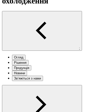
охолодження
;
Огляд
Рішення
Продукція
Новини
Зв’яжіться з нами