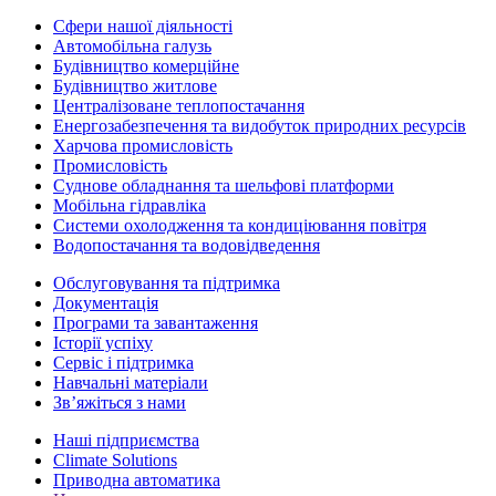
Сфери нашої діяльності
Автомобільна галузь
Будівництво комерційне
Будівництво житлове
Централізоване теплопостачання
Енергозабезпечення та видобуток природних ресурсів
Харчова промисловість
Промисловість
Суднове обладнання та шельфові платформи
Мобільна гідравліка
Системи охолодження та кондиціювання повітря
Водопостачання та водовідведення
Обслуговування та підтримка
Документація
Програми та завантаження
Історії успіху
Сервіс і підтримка
Навчальні матеріали
Зв’яжіться з нами
Наші підприємства
Climate Solutions
Приводна автоматика