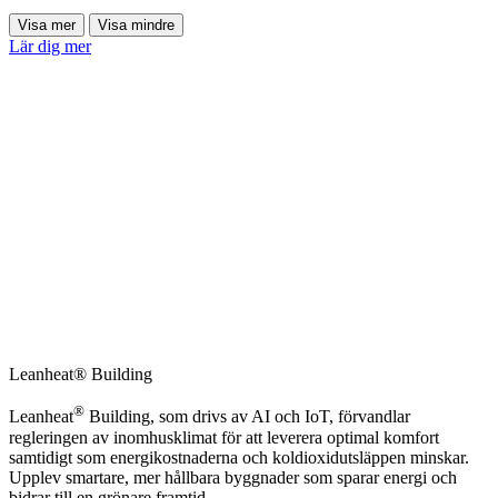
Visa mer
Visa mindre
Lär dig mer
Leanheat® Building
®
Leanheat
Building, som drivs av AI och IoT, förvandlar
regleringen av inomhusklimat för att leverera optimal komfort
samtidigt som energikostnaderna och koldioxidutsläppen minskar.
Upplev smartare, mer hållbara byggnader som sparar energi och
bidrar till en grönare framtid.