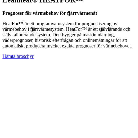
Leanheat® HEATFOR™
Prognoser för värmebehov för fjärrvärmenät
HeatFor™ är ett programvarusystem för prognostisering av
värmebehov i fjärrvärmesystem. HeatFor™ är ett självlärande och
självkalibrerande system. Den bygger på maskininlärning,
väderprognoser, historisk efterfrågan och onlinemätningar för att
automatiskt producera mycket exakta prognoser för värmebehovet.
Hämta broschyr