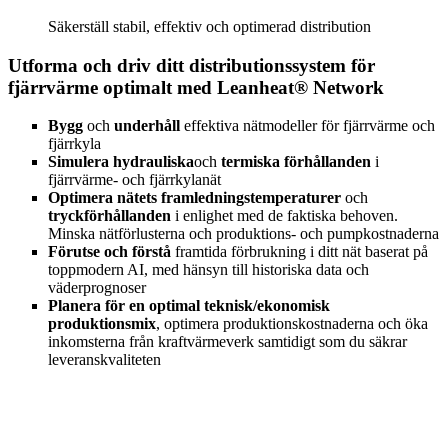
Säkerställ stabil, effektiv och optimerad distribution
Utforma och driv ditt distributionssystem för
fjärrvärme optimalt med Leanheat® Network
Bygg
och
underhåll
effektiva nätmodeller för fjärrvärme och
fjärrkyla
Simulera hydrauliska
och
termiska förhållanden
i
fjärrvärme- och fjärrkylanät
Optimera nätets framledningstemperaturer
och
tryckförhållanden
i enlighet med de faktiska behoven.
Minska nätförlusterna och produktions- och pumpkostnaderna
Förutse och förstå
framtida förbrukning i ditt nät baserat på
toppmodern AI, med hänsyn till historiska data och
väderprognoser
Planera för en optimal teknisk/ekonomisk
produktionsmix
, optimera produktionskostnaderna och öka
inkomsterna från kraftvärmeverk samtidigt som du säkrar
leveranskvaliteten