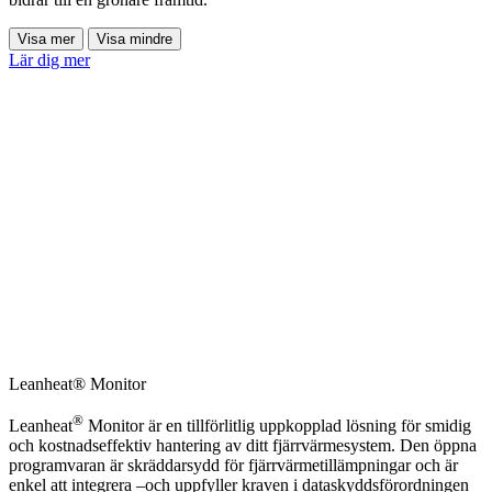
Visa mer
Visa mindre
Lär dig mer
Leanheat® Monitor
®
Leanheat
Monitor är en tillförlitlig uppkopplad lösning för smidig
och kostnadseffektiv hantering av ditt fjärrvärmesystem. Den öppna
programvaran är skräddarsydd för fjärrvärmetillämpningar och är
enkel att integrera –och uppfyller kraven i dataskyddsförordningen