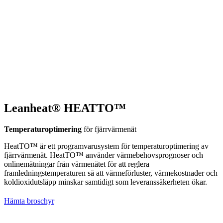
Leanheat® HEATTO™
Temperaturoptimering
för fjärrvärmenät
HeatTO™ är ett programvarusystem för temperaturoptimering av
fjärrvärmenät. HeatTO™ använder värmebehovsprognoser och
onlinemätningar från värmenätet för att reglera
framledningstemperaturen så att värmeförluster, värmekostnader och
koldioxidutsläpp minskar samtidigt som leveranssäkerheten ökar.
Hämta broschyr