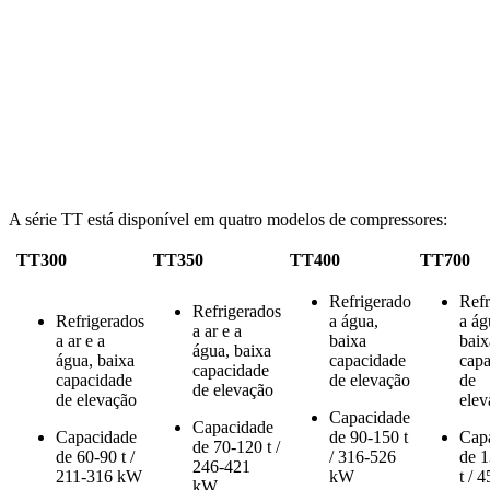
A série TT está disponível em quatro modelos de compressores:
TT300
TT350
TT400
TT700
Refrigerado
Refr
Refrigerados
Refrigerados
a água,
a ág
a ar e a
a ar e a
baixa
baix
água, baixa
água, baixa
capacidade
capa
capacidade
capacidade
de elevação
de
de elevação
de elevação
ele
Capacidade
Capacidade
Capacidade
de 90-150 t
Cap
de 70-120 t /
de 60-90 t /
/ 316-526
de 
246-421
211-316 kW
kW
t / 
kW