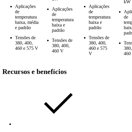
kW
Aplicações
Aplicações
Aplicações
de
de
Apli
de
temperatura
temperatura
de
temperatura
baixa, média
baixa e
temp
baixa e
e padrão
padrão
baix
padrão
pad
Tensões de
Tensões de
Tensões de
380, 400,
380, 400,
Tens
380, 400,
460 e 575 V
460 e 575
380,
460 V
V
460
Recursos e benefícios