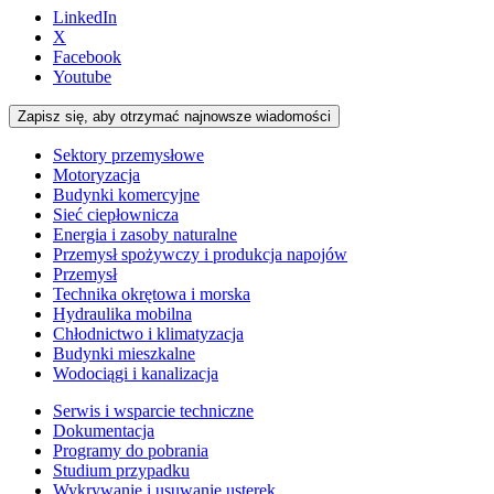
LinkedIn
X
Facebook
Youtube
Zapisz się, aby otrzymać najnowsze wiadomości
Sektory przemysłowe
Motoryzacja
Budynki komercyjne
Sieć ciepłownicza
Energia i zasoby naturalne
Przemysł spożywczy i produkcja napojów
Przemysł
Technika okrętowa i morska
Hydraulika mobilna
Chłodnictwo i klimatyzacja
Budynki mieszkalne
Wodociągi i kanalizacja
Serwis i wsparcie techniczne
Dokumentacja
Programy do pobrania
Studium przypadku
Wykrywanie i usuwanie usterek