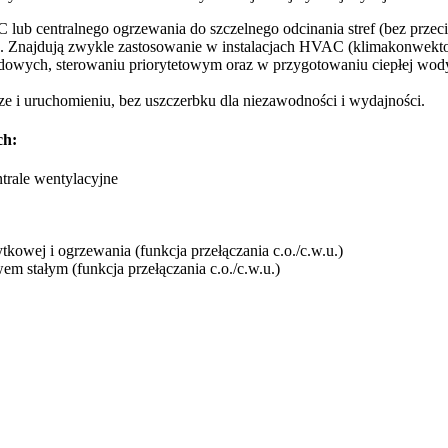
lub centralnego ogrzewania do szczelnego odcinania stref (bez przec
o. Znajdują zwykle zastosowanie w instalacjach HVAC (klimakonwektor
brydowych, sterowaniu priorytetowym oraz w przygotowaniu ciepłej 
e i uruchomieniu, bez uszczerbku dla niezawodności i wydajności.
ch:
rale wentylacyjne
tkowej i ogrzewania (funkcja przełączania c.o./c.w.u.)
iwem stałym (funkcja przełączania c.o./c.w.u.)