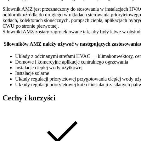
Siłownik AMZ jest przeznaczony do stosowania w instalacjach HVAC 
odbiornika/źródła do drugiego w układach sterowania priorytetoweg
kotłach, kolektorach słonecznych, pompach ciepła, aplikacjach hy
CWU po stronie pierwotnej.
Siłowniki AMZ zostały zaprojektowane tak, aby były łatwe w obsłudz
Siłowników AMZ należy używać w następujących zastosowania
Układy z odcinanymi strefami HVAC — klimakonwektory, cent
Domowe i komercyjne aplikacje centralnego ogrzewania
Instalacje ciepłej wody użytkowej
Instalacje solarne
Układy regulacji priorytetowej przygotowania ciepłej wody uży
Układy regulacji priorytetowej kotła i instalacji zasilanych pal
Cechy i korzyści