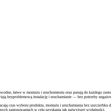
odne, łatwe w montażu i uruchomieniu oraz pasują do każdego zastoso
iwiają bezproblemową instalację i uruchamianie — bez potrzeby angaż
ają czas wyboru produktu, montażu i uruchamiania bez uszczerbku dl
nych zastosowaniach w celu uzyskania jak najwyższej wydajności.