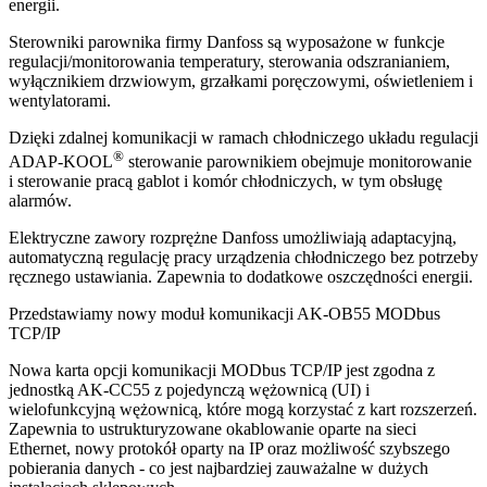
energii.
Sterowniki parownika firmy Danfoss są wyposażone w funkcje
regulacji/monitorowania temperatury, sterowania odszranianiem,
wyłącznikiem drzwiowym, grzałkami poręczowymi, oświetleniem i
wentylatorami.
Dzięki zdalnej komunikacji w ramach chłodniczego układu regulacji
®
ADAP-KOOL
sterowanie parownikiem obejmuje monitorowanie
i sterowanie pracą gablot i komór chłodniczych, w tym obsługę
alarmów.
Elektryczne zawory rozprężne Danfoss umożliwiają adaptacyjną,
automatyczną regulację pracy urządzenia chłodniczego bez potrzeby
ręcznego ustawiania. Zapewnia to dodatkowe oszczędności energii.
Przedstawiamy nowy moduł komunikacji AK-OB55 MODbus
TCP/IP
Nowa karta opcji komunikacji MODbus TCP/IP jest zgodna z
jednostką AK-CC55 z pojedynczą wężownicą (UI) i
wielofunkcyjną wężownicą, które mogą korzystać z kart rozszerzeń.
Zapewnia to ustrukturyzowane okablowanie oparte na sieci
Ethernet, nowy protokół oparty na IP oraz możliwość szybszego
pobierania danych - co jest najbardziej zauważalne w dużych