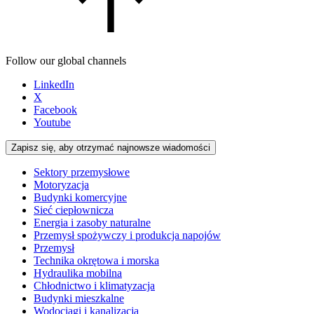
Follow our global channels
LinkedIn
X
Facebook
Youtube
Zapisz się, aby otrzymać najnowsze wiadomości
Sektory przemysłowe
Motoryzacja
Budynki komercyjne
Sieć ciepłownicza
Energia i zasoby naturalne
Przemysł spożywczy i produkcja napojów
Przemysł
Technika okrętowa i morska
Hydraulika mobilna
Chłodnictwo i klimatyzacja
Budynki mieszkalne
Wodociągi i kanalizacja