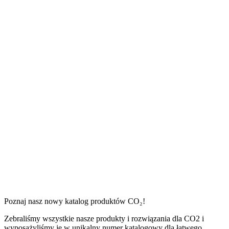
Poznaj nasz nowy katalog produktów CO₂!
Zebraliśmy wszystkie nasze produkty i rozwiązania dla CO2 i
wyposażyliśmy je w unikalny numer katalogowy dla łatwego