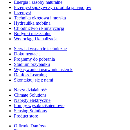
Energia i zasoby naturalne
Przemysł spożywczy i produkcja napojów
Przemysł
Technika okrętowa i morska
Hydraulika mobilna
Chłodnictwo i klimatyzacja
Budynki mieszkalne
Wodociągi i kanalizacja
Serwis i wsparcie techniczne
Dokumentacja
Programy do pobrania
Studium przypadku
Wykrywanie i usuwanie usterek
Danfoss Learning
Skontaktuj się z nami
Nasza działalność
Climate Solutions
Napędy elektryczne
Pompy wysokociśnieniowe
Sensing Solutions
Product store
O firmie Danfoss