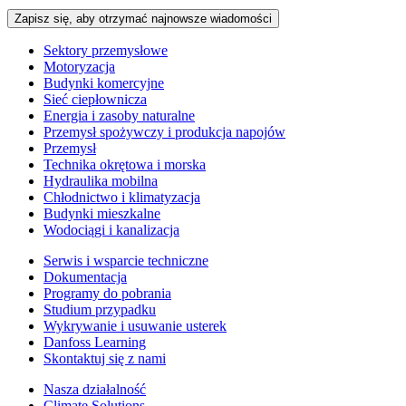
Zapisz się, aby otrzymać najnowsze wiadomości
Sektory przemysłowe
Motoryzacja
Budynki komercyjne
Sieć ciepłownicza
Energia i zasoby naturalne
Przemysł spożywczy i produkcja napojów
Przemysł
Technika okrętowa i morska
Hydraulika mobilna
Chłodnictwo i klimatyzacja
Budynki mieszkalne
Wodociągi i kanalizacja
Serwis i wsparcie techniczne
Dokumentacja
Programy do pobrania
Studium przypadku
Wykrywanie i usuwanie usterek
Danfoss Learning
Skontaktuj się z nami
Nasza działalność
Climate Solutions