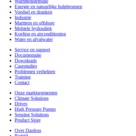
Warmtedistributie
Energie en natuurlijke hulpbronnen
Voedsel en dranken
Industrie
Maritiem en offshore
Mobiele hydrauliek
Koeling en airconditioning
Water en afvalwater
Service en support
Documentatie
Downloads
Casestudies
Problemen verhelpen
Training
Contact
Onze marktsegmenten
Climate Solutions
Drives
High Pressure Pumps
Sensing Solutions
Product Store
Over Danfoss
Bedrijf