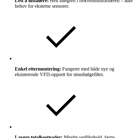
Lett å installere:
Helt integrert i frekvensomformeren – ikke
behov for eksterne sensorer.
Enkel ettermontering:
Fungerer med både nye og
eksisterende VFD-oppsett for sinusbølgefilter.
Lavere totalkostnader:
Mindre vedlikehold, færre