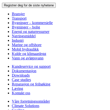
Registrer deg for de siste nyhetene
Bransjer
Transport
Bygninger – kommersielle
Bygninger – bolig
Energi og naturressurser
Næringsmiddel
Industri
Marine og offshore
Mobil hydraulikk
Kulde og klimaanlegg
Vann og avløpsvann
Kundeservice og support
Dokumentasjon
Downloads
Case studies
Reparasjon og feilsøking
Læring
Kontakt oss
Våre forretningsområder
Climate Solutions