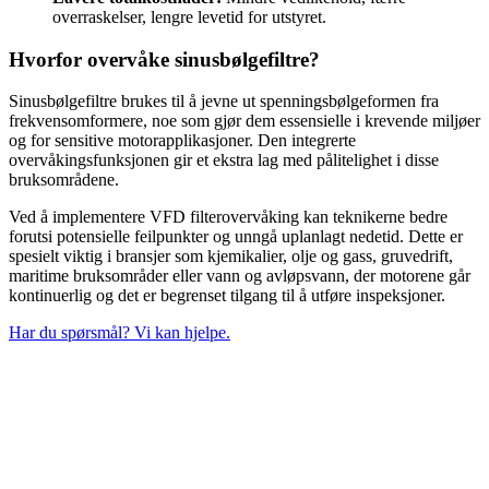
overraskelser, lengre levetid for utstyret.
Hvorfor overvåke sinusbølgefiltre?
Sinusbølgefiltre brukes til å jevne ut spenningsbølgeformen fra
frekvensomformere, noe som gjør dem essensielle i krevende miljøer
og for sensitive motorapplikasjoner. Den integrerte
overvåkingsfunksjonen gir et ekstra lag med pålitelighet i disse
bruksområdene.
Ved å implementere VFD filterovervåking kan teknikerne bedre
forutsi potensielle feilpunkter og unngå uplanlagt nedetid. Dette er
spesielt viktig i bransjer som kjemikalier, olje og gass, gruvedrift,
maritime bruksområder eller vann og avløpsvann, der motorene går
kontinuerlig og det er begrenset tilgang til å utføre inspeksjoner.
Har du spørsmål? Vi kan hjelpe.