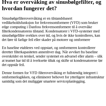
Hva er overvåking av sinusbølgefilter, og
hvordan fungerer det?
Sinusbølgefilterovervåking er en tilstandsbasert
vedlikeholdsfunksjon for frekvensomformere (VFD) som bruker
edge computing i Danfoss frekvensomformere til å overvåke
filterkondensatorens tilstand. Kondensatorer i VFD-systemer med
sinusbølgefiltre svekkes over tid, og hvis de ikke kontrolleres, kan
det føre til farlige feil eller skader på motorer og omformere
En baseline etableres ved oppstart, og omformeren kontrollerer
deretter filterkapasiteten annenhver dag. Når avviket fra baseline
overskrider en terskel, sender systemet en advarsel eller alarm – slik
at teamet har tid til å iverksette tiltak og skifte ut kondensatorene før
det oppstår feil.
Denne formen for VFD filterovervåking er fullstendig integrert i
omformerlogikken, og eliminerer behovet for ytterligere infrastruktur
samtidig som det muliggjør smartere serviceplanlegging.