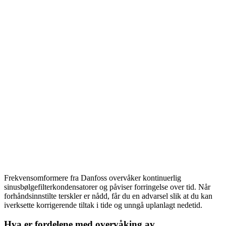
Frekvensomformere fra Danfoss overvåker kontinuerlig
sinusbølgefilterkondensatorer og påviser forringelse over tid. Når
forhåndsinnstilte terskler er nådd, får du en advarsel slik at du kan
iverksette korrigerende tiltak i tide og unngå uplanlagt nedetid.
Hva er fordelene med overvåking av