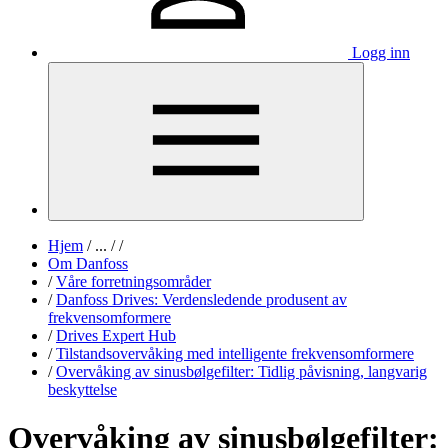
Logg inn
Hjem
/
...
/
/
Om Danfoss
/
Våre forretningsområder
/
Danfoss Drives: Verdensledende produsent av
frekvensomformere
/
Drives Expert Hub
/
Tilstandsovervåking med intelligente frekvensomformere
/
Overvåking av sinusbølgefilter: Tidlig påvisning, langvarig
beskyttelse
Overvåking av sinusbølgefilter: