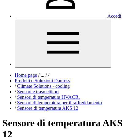
Accedi
Home page
/
...
/
/
Prodotti e Soluzioni Danfoss
/
Climate Solutions - cooling
/
Sensori e trasmettitori
/
Sensori di temperatura HVACR.
/
Sensori di temperatura per il raffreddamento
/
Sensore di temperatura AKS 12
Sensore di temperatura AKS
12