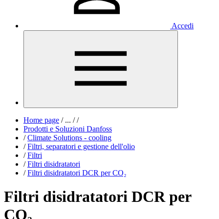
Accedi
Home page
/
...
/
/
Prodotti e Soluzioni Danfoss
/
Climate Solutions - cooling
/
Filtri, separatori e gestione dell'olio
/
Filtri
/
Filtri disidratatori
/
Filtri disidratatori DCR per CO₂
Filtri disidratatori DCR per
CO₂