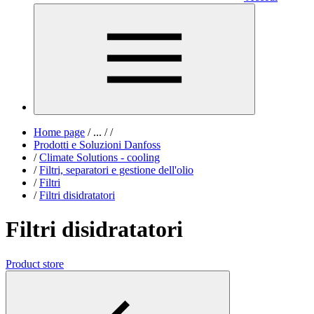
Home page
/
...
/
/
Prodotti e Soluzioni Danfoss
/
Climate Solutions - cooling
/
Filtri, separatori e gestione dell'olio
/
Filtri
/
Filtri disidratatori
Filtri disidratatori
Product store