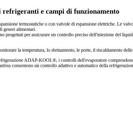
i refrigeranti e campi di funzionamento
pansione termostatiche o con valvole di espansione elettriche. Le valvo
di generi alimentari.
o progettati per assicurare un controllo preciso dell'iniezione del liquid
torare la temperatura, lo sbrinamento, le porte, il riscaldamento delle r
 refrigerazione ADAP-KOOL®, i controlli dell'evaporatore comprendono il 
Danfoss consentono un controllo adattivo e automatico della refrigerazi