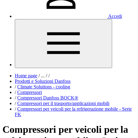
Accedi
Home page
/
...
/
/
Prodotti e Soluzioni Danfoss
/
Climate Solutions - cooling
/
Compressori
/
Compressori Danfoss BOCK®
/
Compressori per il trasporto/applicazioni mobili
/
Compressori per veicoli per la refrigerazione mobile - Serie
FK
Compressori per veicoli per la