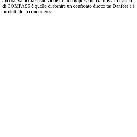
alternativa per la sostituzione di un compressore Danfoss. Lo scopo
di COMPASS è quello di fornire un confronto diretto tra Danfoss e i
prodotti della concorrenza.