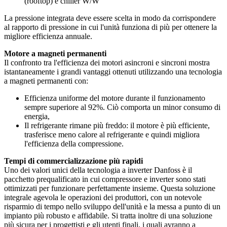
(rooftop) e chiller W/W
La pressione integrata deve essere scelta in modo da corrispondere
al rapporto di pressione in cui l'unità funziona di più per ottenere la
migliore efficienza annuale.
Motore a magneti permanenti
Il confronto tra l'efficienza dei motori asincroni e sincroni mostra
istantaneamente i grandi vantaggi ottenuti utilizzando una tecnologia
a magneti permanenti con:
Efficienza uniforme del motore durante il funzionamento
sempre superiore al 92%. Ciò comporta un minor consumo di
energia,
Il refrigerante rimane più freddo: il motore è più efficiente,
trasferisce meno calore al refrigerante e quindi migliora
l'efficienza della compressione.
Tempi di commercializzazione più rapidi
Uno dei valori unici della tecnologia a inverter Danfoss è il
pacchetto prequalificato in cui compressore e inverter sono stati
ottimizzati per funzionare perfettamente insieme. Questa soluzione
integrale agevola le operazioni dei produttori, con un notevole
risparmio di tempo nello sviluppo dell'unità e la messa a punto di un
impianto più robusto e affidabile. Si tratta inoltre di una soluzione
più sicura per i progettisti e gli utenti finali, i quali avranno a