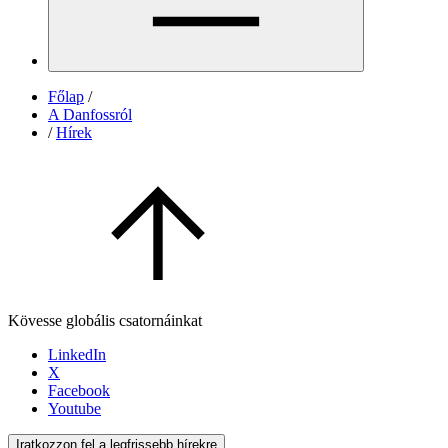
Főlap
/
A Danfossról
/
Hírek
Kövesse globális csatornáinkat
LinkedIn
X
Facebook
Youtube
Iratkozzon fel a legfrissebb hírekre