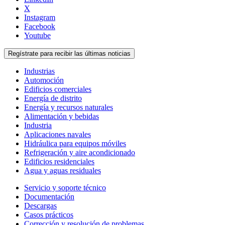
X
Instagram
Facebook
Youtube
Regístrate para recibir las últimas noticias
Industrias
Automoción
Edificios comerciales
Energía de distrito
Energía y recursos naturales
Alimentación y bebidas
Industria
Aplicaciones navales
Hidráulica para equipos móviles
Refrigeración y aire acondicionado
Edificios residenciales
Agua y aguas residuales
Servicio y soporte técnico
Documentación
Descargas
Casos prácticos
Corrección y resolución de problemas