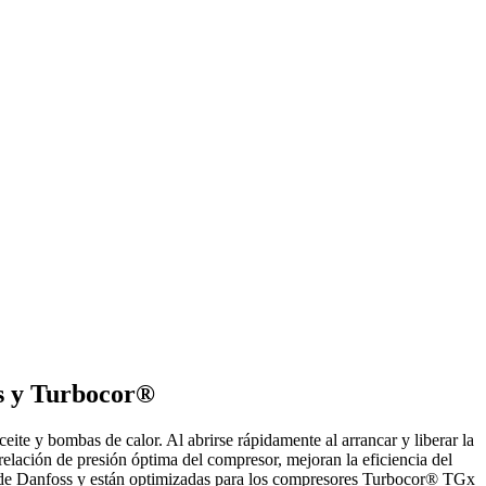
os y Turbocor®
eite y bombas de calor. Al abrirse rápidamente al arrancar y liberar la
lación de presión óptima del compresor, mejoran la eficiencia del
ee de Danfoss y están optimizadas para los compresores Turbocor® TGx