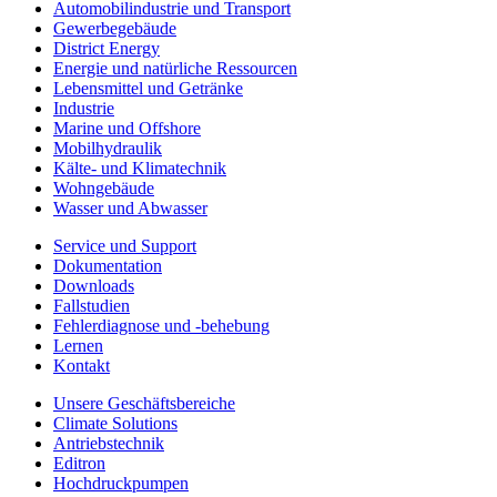
Automobilindustrie und Transport
Gewerbegebäude
District Energy
Energie und natürliche Ressourcen
Lebensmittel und Getränke
Industrie
Marine und Offshore
Mobilhydraulik
Kälte- und Klimatechnik
Wohngebäude
Wasser und Abwasser
Service und Support
Dokumentation
Downloads
Fallstudien
Fehlerdiagnose und -behebung
Lernen
Kontakt
Unsere Geschäftsbereiche
Climate Solutions
Antriebstechnik
Editron
Hochdruckpumpen