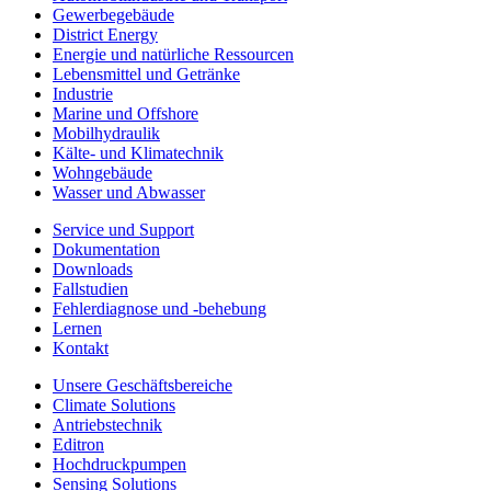
Gewerbegebäude
District Energy
Energie und natürliche Ressourcen
Lebensmittel und Getränke
Industrie
Marine und Offshore
Mobilhydraulik
Kälte- und Klimatechnik
Wohngebäude
Wasser und Abwasser
Service und Support
Dokumentation
Downloads
Fallstudien
Fehlerdiagnose und -behebung
Lernen
Kontakt
Unsere Geschäftsbereiche
Climate Solutions
Antriebstechnik
Editron
Hochdruckpumpen
Sensing Solutions