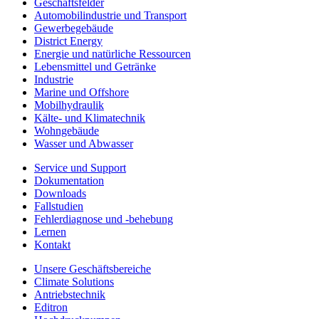
Geschäftsfelder
Automobilindustrie und Transport
Gewerbegebäude
District Energy
Energie und natürliche Ressourcen
Lebensmittel und Getränke
Industrie
Marine und Offshore
Mobilhydraulik
Kälte- und Klimatechnik
Wohngebäude
Wasser und Abwasser
Service und Support
Dokumentation
Downloads
Fallstudien
Fehlerdiagnose und -behebung
Lernen
Kontakt
Unsere Geschäftsbereiche
Climate Solutions
Antriebstechnik
Editron