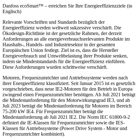
Danfoss ecoSmart™ – erreichen Sie Ihre Energieeffizienzziele (in
Englisch)
Relevante Vorschriften und Standards bezüglich der
Energieeffizienz werden weltweit sukzessive verschärft. Die
Ökodesign-Richtlinie ist der gesetzliche Rahmen, der derzeit
Anforderungen an alle energieverbrauchsrelevanten Produkte im
Haushalts-, Handels- und Industriesektor in der gesamten
Europäischen Union festlegt. Ziel ist es, dass die Hersteller
Energieverbrauch und Umweltbelastung ihrer Produkte senken,
indem sie Mindeststandards für die Energieeffizienz einführen.
Diese Anforderungen wurden schrittweise verschärft.
Motoren, Frequenzumrichter und Antriebssysteme werden nach
ihrer Energieeffizienz klassifiziert. Seit Januar 2015 ist es gesetzlich
vorgeschrieben, dass neue IE2-Motoren für den Betrieb in Europa
zwingend einen Frequenzumrichter benötigen. Ab Juli 2021 beträgt
die Mindestanforderung für den Motorwirkungsgrad IE3, und ab
Juli 2023 beträgt die Mindestanforderung für Motoren im Bereich
75-200 kW IE4. Für Frequenzumrichter beträgt die
Mindestanforderung ab Juli 2021 IE2. Die Norm IEC 61800-9-2
definiert die IE-Klassen für Frequenzumrichter sowie die IES-
Klassen für Antriebssysteme (Power Drive System - Motor und
Frequenzumrichter kombiniert).