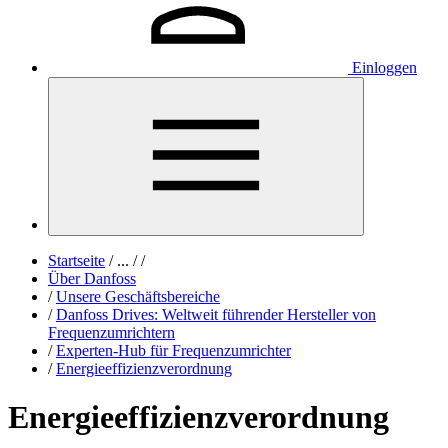
Einloggen
Startseite
/
...
/
/
Über Danfoss
/
Unsere Geschäftsbereiche
/
Danfoss Drives: Weltweit führender Hersteller von
Frequenzumrichtern
/
Experten-Hub für Frequenzumrichter
/
Energieeffizienzverordnung
Energieeffizienzverordnung