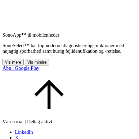
SonoApp™ til mobilenheder
SonoSelect™ har topmoderne diagnosticeringsfunktioner med
nøjagtig sporbarhed samt hurtig fejlidentifikation og -rettelse.
Vis mere
Vis mindre
Åbn i Google Play
Vær social | Deltag aktivt
LinkedIn
X