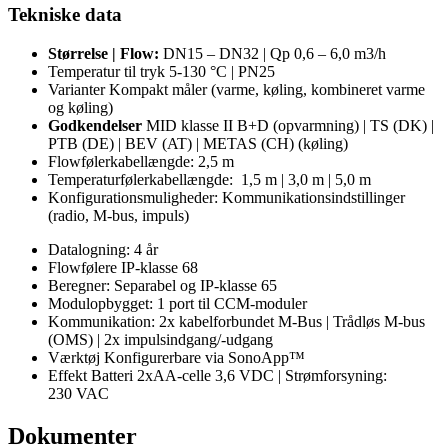
Tekniske data
Størrelse | Flow:
DN15 – DN32 | Qp 0,6 – 6,0 m3/h
Temperatur til tryk
5-130 °C | PN25
Varianter
Kompakt måler (varme, køling, kombineret varme
og køling)
Godkendelser
MID klasse II B+D (opvarmning) | TS (DK) |
PTB (DE) | BEV (AT) | METAS (CH) (køling)
Flowfølerkabellængde:
2,5 m
Temperaturfølerkabellængde:
1,5 m | 3,0 m | 5,0 m
Konfigurationsmuligheder:
Kommunikationsindstillinger
(radio, M-bus, impuls)
Datalogning:
4 år
Flowfølere
IP-klasse 68
Beregner:
Separabel og IP-klasse 65
Modulopbygget:
1 port til CCM-moduler
Kommunikation:
2x kabelforbundet M-Bus | Trådløs M-bus
(OMS) | 2x impulsindgang/-udgang
Værktøj
Konfigurerbare via SonoApp™
Effekt
Batteri 2xAA-celle 3,6 VDC | Strømforsyning:
230 VAC
Dokumenter