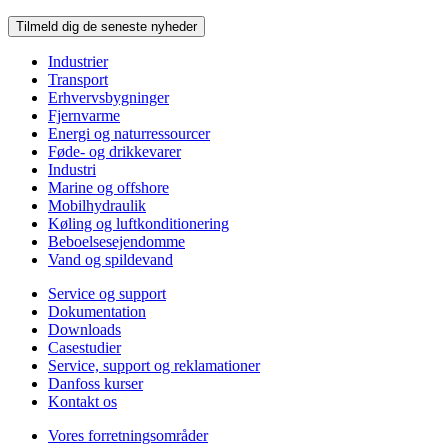
Tilmeld dig de seneste nyheder
Industrier
Transport
Erhvervsbygninger
Fjernvarme
Energi og naturressourcer
Føde- og drikkevarer
Industri
Marine og offshore
Mobilhydraulik
Køling og luftkonditionering
Beboelsesejendomme
Vand og spildevand
Service og support
Dokumentation
Downloads
Casestudier
Service, support og reklamationer
Danfoss kurser
Kontakt os
Vores forretningsområder