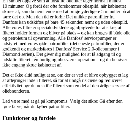
En simpel opgave som at udskifte oliefilter tager normalt mindst
10 minutter. Og fordi der ofte forekommer oliespild, når kabinettet
skrues af, kan du nemt ende med at bruge yderligere 5 minutter på at
tørre det op. Men den tid er forbi: Det unikke patronfilter fra
Danfoss kan udskiftes på bare 45 sekunder, nemt og uden oliespild.
Alle vores filtre er specialudviklede og afprøvede for at sikre, at
filteret holder formen og bliver på plads – og kan bruges til både olie
og petroleum til opvarmning. Alle Danfoss' servicepumper er
udstyret med vores røde patronfilter (det eneste patronfilter, der er
godkendt og markedsføres i Danfoss' Service 2.0-oliepumper i
Diamond-serien). Det giver dig mulighed for at få adgang til og
udskifte filteret i én hurtig og ubesværet operation – og du behøver
ikke engang skrue kabinettet af.
Det er ikke altid muligt at se, om der er ved at blive opbygget et lag
af aflejringer inde i filteret, så for at undgå risiciene og reduceret
effektivitet bør du udskifte filteret som en del af den årlige service af
oliebrænderen.
Lad være med at gå på kompromis. Vælg det sikre: Gå efter den
røde farve, når du køber patronfilter.
Funktioner og fordele