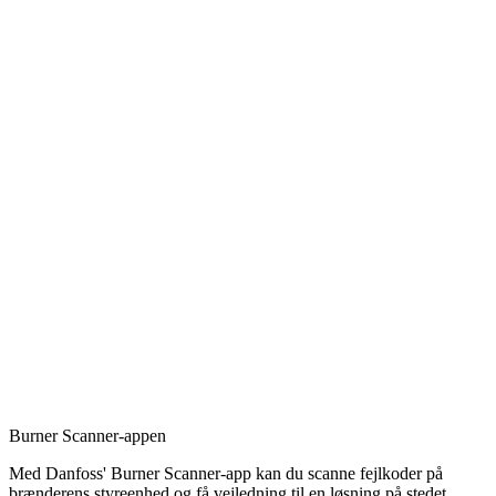
Burner Scanner-appen
Med Danfoss' Burner Scanner-app kan du scanne fejlkoder på
brænderens styreenhed og få vejledning til en løsning på stedet.